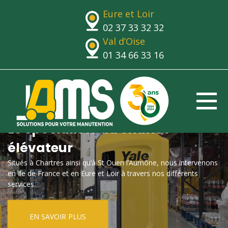
Eure et Loir
02 37 33 32 32
Val d’Oise
01 34 66 33 16
Le spécialiste du chariot
élévateur
Situés à Chartres ainsi qu’à St Ouen l’Aumône, nous intervenons
en Ile de France et en Eure et Loir à travers nos différents
services.
EN SAVOIR PLUS