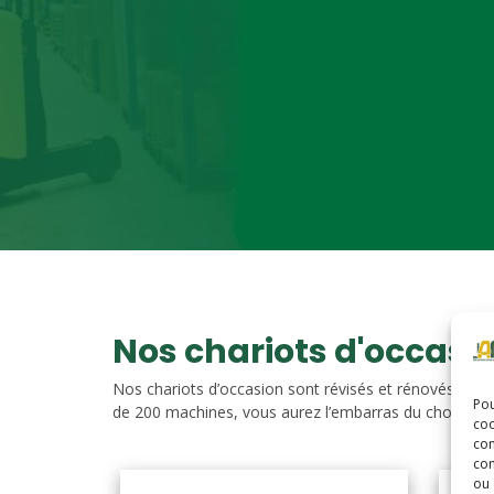
Nos chariots d'occasi
Nos chariots d’occasion sont révisés et rénovés. Vou
Pou
de 200 machines, vous aurez l’embarras du choix. Nos c
coo
con
com
ou 