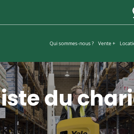
Qui sommes-nous ?
Vente +
Locat
iste du chari