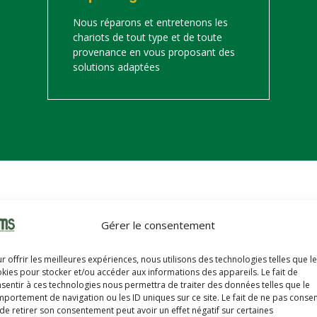
Nous réparons et entretenons les
chariots de tout type et de toute
provenance en vous proposant des
solutions adaptées
on
Gérer le consentement
s trouverez ci-dessous notre catalogue de matériels de manutention 
r offrir les meilleures expériences, nous utilisons des technologies telles que l
hariots sont révisés, reconditionnés, repeints, prêts à partir avec u
kies pour stocker et/ou accéder aux informations des appareils. Le fait de
sentir à ces technologies nous permettra de traiter des données telles que le
portement de navigation ou les ID uniques sur ce site. Le fait de ne pas consen
de retirer son consentement peut avoir un effet négatif sur certaines