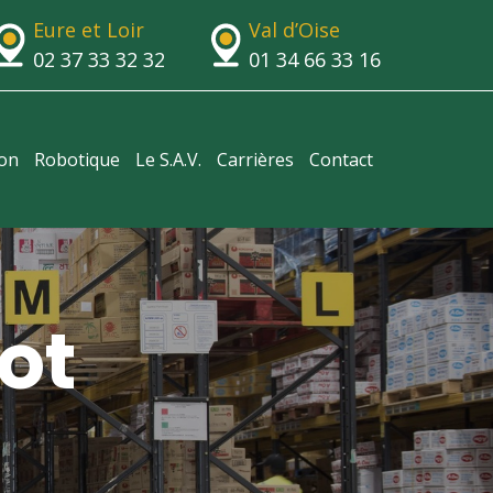
Eure et Loir
Val d’Oise
02 37 33 32 32
01 34 66 33 16
ion
Robotique
Le S.A.V.
Carrières
Contact
ot