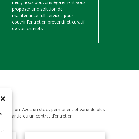
neuf, nous pouvons également vous
proposer une solution de
maintenance full services pour
couvrir l’entretien préventif et curatif
de vos chariots.
d’occasion. Avec un stock permanent et varié de plus
es
ne garantie ou un contrat d’entretien.
tir