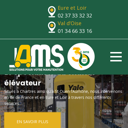
Eure et Loir
02 37 33 32 32
Val d’Oise
01 34 66 33 16
Le spécialiste du chariot
élévateur
Situés à Chartres ainsi qu’à St Ouen l’Aumône, nous intervenons
en Ile de France et en Eure et Loir à travers nos différents
services.
EN SAVOIR PLUS