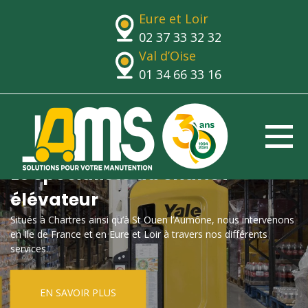
Eure et Loir
02 37 33 32 32
Val d’Oise
01 34 66 33 16
Le spécialiste du chariot
élévateur
Situés à Chartres ainsi qu’à St Ouen l’Aumône, nous intervenons
en Ile de France et en Eure et Loir à travers nos différents
services.
EN SAVOIR PLUS