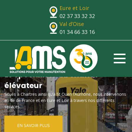
Eure et Loir
02 37 33 32 32
Val d’Oise
01 34 66 33 16
Le spécialiste du chariot
élévateur
Situés à Chartres ainsi qu’à St Ouen l’Aumône, nous intervenons
en Ile de France et en Eure et Loir à travers nos différents
services.
EN SAVOIR PLUS