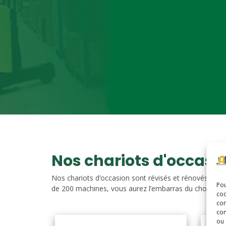
Nos chariots d'occasi
Nos chariots d’occasion sont révisés et rénovés. Vou
Pou
de 200 machines, vous aurez l’embarras du choix. Nos c
coo
con
com
ou 