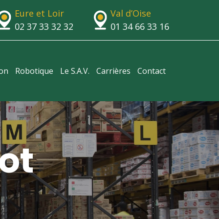
Eure et Loir
Val d’Oise
02 37 33 32 32
01 34 66 33 16
ion
Robotique
Le S.A.V.
Carrières
Contact
ot