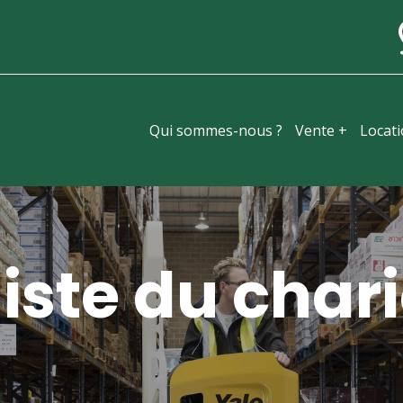
Qui sommes-nous ?
Vente +
Locat
iste du chari