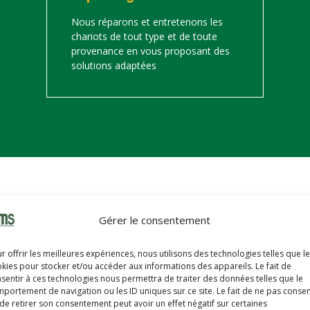
Nous réparons et entretenons les
chariots de tout type et de toute
provenance en vous proposant des
solutions adaptées
on
Gérer le consentement
s trouverez ci-dessous notre catalogue de matériels de manutention 
r offrir les meilleures expériences, nous utilisons des technologies telles que l
hariots sont révisés, reconditionnés, repeints, prêts à partir avec u
kies pour stocker et/ou accéder aux informations des appareils. Le fait de
sentir à ces technologies nous permettra de traiter des données telles que le
portement de navigation ou les ID uniques sur ce site. Le fait de ne pas consen
de retirer son consentement peut avoir un effet négatif sur certaines