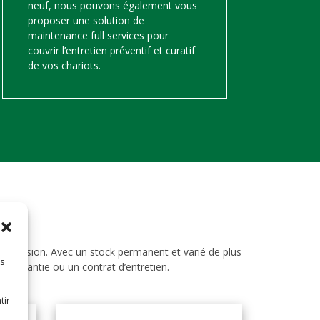
neuf, nous pouvons également vous
proposer une solution de
maintenance full services pour
couvrir l’entretien préventif et curatif
de vos chariots.
d’occasion. Avec un stock permanent et varié de plus
es
ne garantie ou un contrat d’entretien.
tir