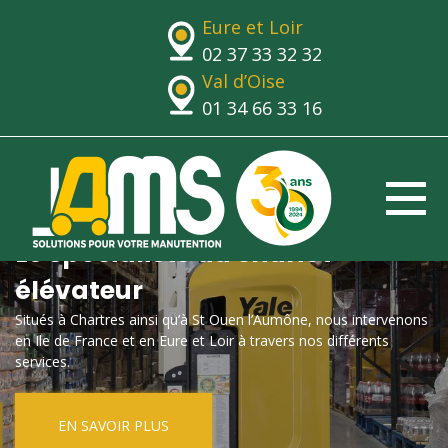
Eure et Loir
02 37 33 32 32
Val d’Oise
01 34 66 33 16
Le spécialiste du chariot
élévateur
Situés à Chartres ainsi qu’à St Ouen l’Aumône, nous intervenons
en Ile de France et en Eure et Loir à travers nos différents
services.
EN SAVOIR PLUS