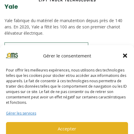
Yale
Yale fabrique du matériel de manutention depuis près de 140
ans. En 2020, Yale a fêté les 100 ans de son premier chariot
élévateur électrique.
DÉCOUVRIR LA GAMME YALE
Gérer le consentement
Pour offrir les meilleures expériences, nous utilisons des technologies
telles que les cookies pour stocker et/ou accéder aux informations des
HYSTER
appareils. Le fait de consentir à ces technologies nous permettra de
traiter des données telles que le comportement de navigation ou les ID
uniques sur ce site. Le fait de ne pas consentir ou de retirer son
Hyster propose des chariots robustes depuis plus de 90 ans. La
consentement peut avoir un effet négatif sur certaines caractéristiques
gamme de chariots et reach stacker allant jusqu’à une capacité
et fonctions.
de 52 tonnes.
Gérer les services
DÉCOUVRIR LA GAMME HYSTER
Accepter