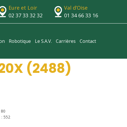
Eure et Loir
Val d’Oise
02 37 33 32 32
01 34 66 33 16
ion
Robotique
Le S.A.V.
Carrières
Contact
20X (2488)
180
 : 552