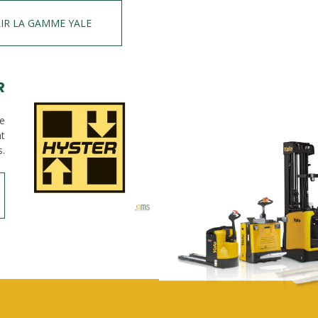
IR LA GAMME YALE
R
de
nt
s.