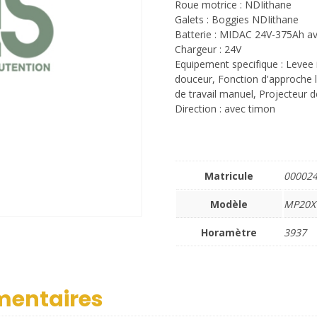
Roue motrice : NDIithane
Galets : Boggies NDIithane
Batterie : MIDAC 24V-375Ah a
Chargeur : 24V
Equipement specifique : Levee i
douceur, Fonction d'approche 
de travail manuel, Projecteur de
Direction : avec timon
Matricule
00002
Modèle
MP20X
Horamètre
3937
mentaires