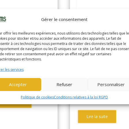
LE MP20X FBW
Gérer le consentement
878)
YALE MP20X
r offrir les meilleures expériences, nous utilisons des technologies telles que l
ANSPAL ELEC PORTE 2T
(1379)
kies pour stocker et/ou accéder aux informations des appareils. Le fait de
te forme rabat
sentir à ces technologies nous permettra de traiter des données telles que le
portement de navigation ou les ID uniques sur ce site. Le fait de ne pas consen
TRANSPAL ELEC PORTE 2
de retirer son consentement peut avoir un effet négatif sur certaines
nnée de
plate forme rabat
2016
actéristiques et fonctions.
abrication
er les services
Année de
20
oramètre
3977
fabrication
Accepter
Refuser
Personnaliser
Horamètre
38
Politique de cookies
Conditions relatives à la loi RGPD
Lire la suite
Lire la suite