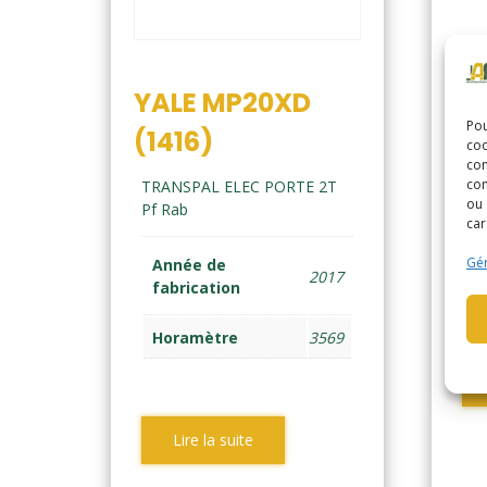
YA
(1
YALE MP20XD
Pou
TR
(1416)
coo
pla
con
com
TRANSPAL ELEC PORTE 2T
ou 
A
Pf Rab
car
f
Gér
Année de
2017
H
fabrication
Horamètre
3569
Lire la suite