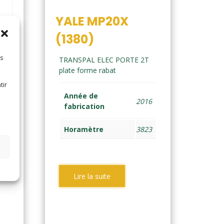
YALE MP20X
(1380)
es
TRANSPAL ELEC PORTE 2T
plate forme rabat
tir
T
Année de
2016
fabrication
16
Horamètre
3823
01
Lire la suite