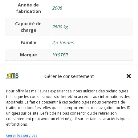
Année de
2008
fabrication
Capacité de
2500 kg
charge
Famille
2,5 tonnes
Marque
HYSTER
Gérer le consentement
Pour offrir les meilleures expériences, nous utilisons des technologies
Nos partenaires
telles que les cookies pour stocker et/ou accéder aux informations des
appareils. Le fait de consentir à ces technologies nous permettra de
traiter des données telles que le comportement de navigation ou les ID
uniques sur ce site. Le fait de ne pas consentir ou de retirer son
AMS s’appuie principalement sur deux grands constructeurs qui
consentement peut avoir un effet négatif sur certaines caractéristiques
conçoivent et fabriquent des matériels robustes, fiables,
et fonctions.
productifs et techniquement aboutis.
Gérer les services