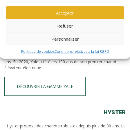
Accepter
Refuser
Personnaliser
Yale
Politique de cookies
Conditions relatives à la loi RGPD
Yale fabrique du matériel de manutention depuis près de 140
ans. En 2020, Yale a fêté les 100 ans de son premier chariot
élévateur électrique.
DÉCOUVRIR LA GAMME YALE
HYSTER
Hyster propose des chariots robustes depuis plus de 90 ans. La