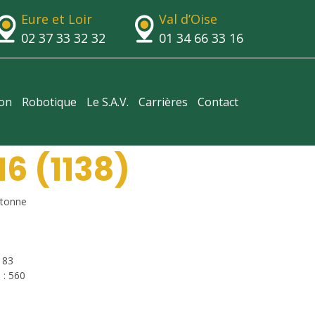
Eure et Loir
Val d’Oise
02 37 33 32 32
01 34 66 33 16
ion
Robotique
Le S.A.V.
Carrières
Contact
6 (1138)
tonne
183
 : 560