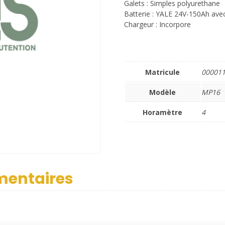
Galets : Simples polyurethane
Batterie : YALE 24V-150Ah ave
Chargeur : Incorpore
Matricule
00001
Modèle
MP16
Horamètre
4
mentaires