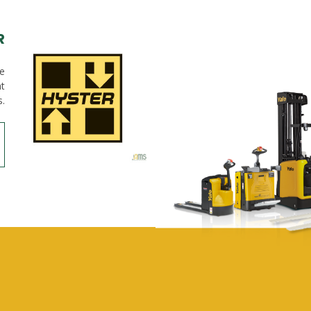
R
de
nt
s.