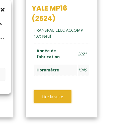
4)
YALE MP16
(2524)
es
TRANSPAL ELEC ACCOMP
1,6t Neuf
tir
15
Année de
2021
fabrication
5
Horamètre
1945
Lire la suite