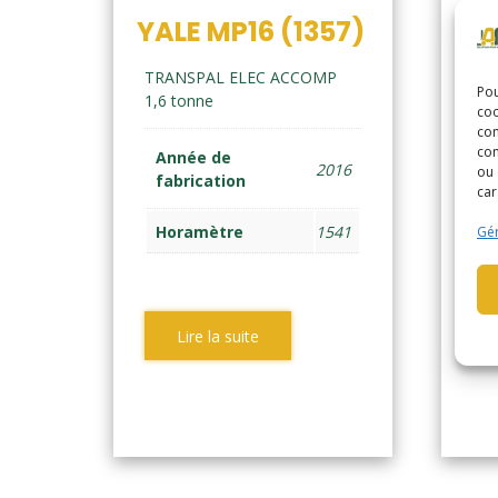
YALE MP16 (1357)
YA
TRANSPAL ELEC ACCOMP
TR
Pou
1,6 tonne
1,6
coo
con
com
Année de
A
2016
ou 
fabrication
f
car
Horamètre
1541
H
Gér
Lire la suite