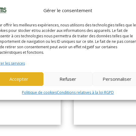
LE MP16 (1225)
YALE MP16 (122
Gérer le consentement
ANSPAL ELEC ACCOMP
TRANSPAL ELEC ACCOMP
r offrir les meilleures expériences, nous utilisons des technologies telles que l
 tonne Neuf
1,6 tonne
kies pour stocker et/ou accéder aux informations des appareils. Le fait de
sentir à ces technologies nous permettra de traiter des données telles que le
portement de navigation ou les ID uniques sur ce site. Le fait de ne pas consen
nnée de
Année de
2015
20
de retirer son consentement peut avoir un effet négatif sur certaines
abrication
fabrication
actéristiques et fonctions.
oramètre
2521
Horamètre
60
er les services
Accepter
Refuser
Personnaliser
Lire la suite
Lire la suite
Politique de cookies
Conditions relatives à la loi RGPD