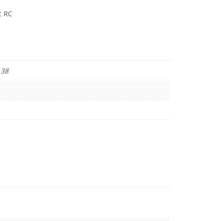
c RC
138