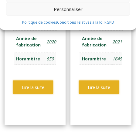
(2331)
(2522)
Personnaliser
TRANSPAL ELEC
TRANSPAL ELEC
Politique de cookies
Conditions relatives à la loi RGPD
ACCOMP 1,6 tonne
ACCOMP 1,6t Neuf
Année de
Année de
2020
2021
fabrication
fabrication
Horamètre
659
Horamètre
1645
Lire la suite
Lire la suite