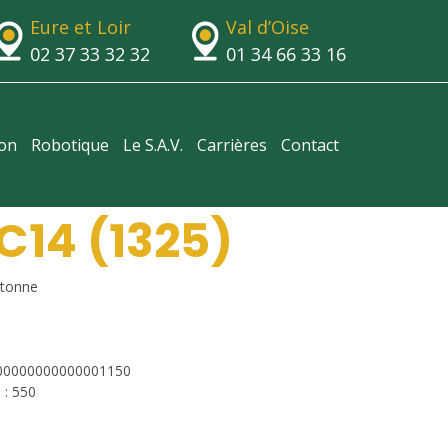
Eure et Loir
Val d’Oise
02 37 33 32 32
01 34 66 33 16
ion
Robotique
Le S.A.V.
Carrières
Contact
C14 (1325)
tonne
000000000000001150
 : 550