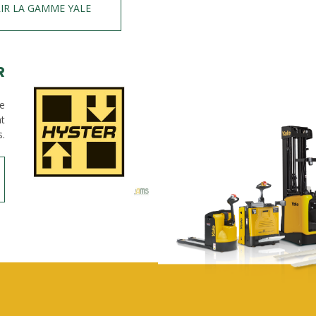
IR LA GAMME YALE
R
de
nt
s.