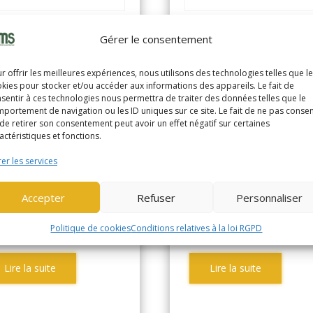
Gérer le consentement
C EUROLOCSP
YALE MPC14
367)
(1501)
r offrir les meilleures expériences, nous utilisons des technologies telles que l
kies pour stocker et/ou accéder aux informations des appareils. Le fait de
sentir à ces technologies nous permettra de traiter des données telles que le
ANSPAL ELEC ACCOMP
TRANSPAL ELEC ACCOMP
portement de navigation ou les ID uniques sur ce site. Le fait de ne pas consen
 tonne
1,4 tonne
de retirer son consentement peut avoir un effet négatif sur certaines
actéristiques et fonctions.
nnée de
Année de
er les services
1994
20
abrication
fabrication
Accepter
Refuser
Personnaliser
oramètre
2219
Horamètre
31
Politique de cookies
Conditions relatives à la loi RGPD
Lire la suite
Lire la suite