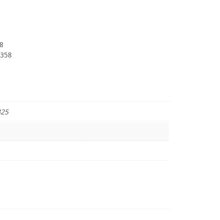
8
 358
325