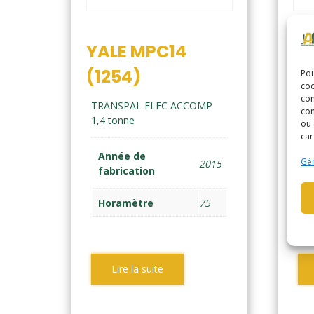
YALE MPC14
LO
(1254)
(1
Pou
coo
con
TRANSPAL ELEC ACCOMP
TR
com
1,4 tonne
1,5
ou 
car
Année de
A
Gér
2015
fabrication
f
Horamètre
75
H
Lire la suite