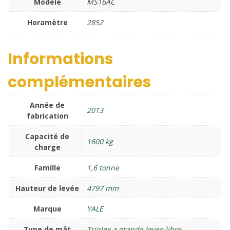
Modèle
MS16AC
Horamètre
2852
Informations
complémentaires
Année de
2013
fabrication
Capacité de
1600 kg
charge
Famille
1,6 tonne
Hauteur de levée
4797 mm
Marque
YALE
Type de mât
Triplex a grande levee libre