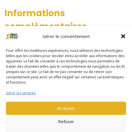
Informations
complémentaires
Gérer le consentement
Année de
2021
fabrication
Pour offrir les meilleures expériences, nous utilisons des technologies
telles que les cookies pour stocker et/ou accéder aux informations des
Capacité de
2500 kg
appareils. Le fait de consentir à ces technologies nous permettra de
charge
traiter des données telles que le comportement de navigation ou les ID
uniques sur ce site. Le fait de ne pas consentir ou de retirer son
Famille
2,5 tonnes
consentement peut avoir un effet négatif sur certaines caractéristiques
et fonctions.
Hauteur de levée
3790 mm
Gérer les services
Marque
HYSTER
Accepter
Type de mât
Duplex a petite levee libre
Refuser