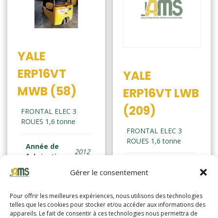
YALE
ERP16VT
YALE
MWB (58)
ERP16VT LWB
(209)
FRONTAL ELEC 3
ROUES 1,6 tonne
FRONTAL ELEC 3
ROUES 1,6 tonne
Année de
2012
fabrication
Année de
2010
Gérer le consentement
fabrication
Horamètre
3077
Pour offrir les meilleures expériences, nous utilisons des technologies
Horamètre
14463
telles que les cookies pour stocker et/ou accéder aux informations des
appareils. Le fait de consentir à ces technologies nous permettra de