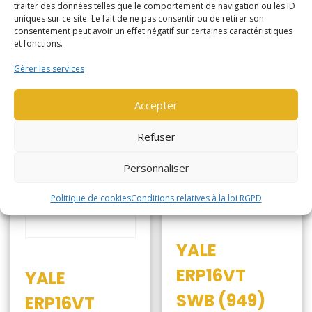
traiter des données telles que le comportement de navigation ou les ID
Lire la suite
uniques sur ce site. Le fait de ne pas consentir ou de retirer son
consentement peut avoir un effet négatif sur certaines caractéristiques
Lire la suite
et fonctions.
Gérer les services
Accepter
Refuser
Personnaliser
Politique de cookies
Conditions relatives à la loi RGPD
YALE
ERP16VT
YALE
SWB (949)
ERP16VT