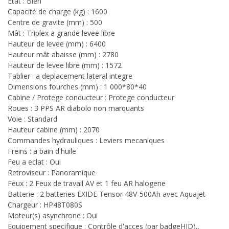
Etat : Bien
Capacité de charge (kg) : 1600
Centre de gravite (mm) : 500
Mât : Triplex a grande levee libre
Hauteur de levee (mm) : 6400
Hauteur mât abaisse (mm) : 2780
Hauteur de levee libre (mm) : 1572
Tablier : a deplacement lateral integre
Dimensions fourches (mm) : 1 000*80*40
Cabine / Protege conducteur : Protege conducteur
Roues : 3 PPS AR diabolo non marquants
Voie : Standard
Hauteur cabine (mm) : 2070
Commandes hydrauliques : Leviers mecaniques
Freins : a bain d'huile
Feu a eclat : Oui
Retroviseur : Panoramique
Feux : 2 Feux de travail AV et 1 feu AR halogene
Batterie : 2 batteries EXIDE Tensor 48V-500Ah avec Aquajet
Chargeur : HP48T080S
Moteur(s) asynchrone : Oui
Equipement specifique : Contrôle d'acces (par badgeHID).,