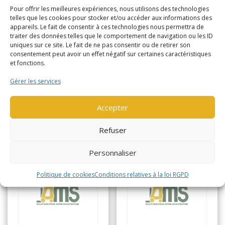
Année de
Pour offrir les meilleures expériences, nous utilisons des technologies
2020
telles que les cookies pour stocker et/ou accéder aux informations des
fabrication
Horamètre
943
appareils. Le fait de consentir à ces technologies nous permettra de
traiter des données telles que le comportement de navigation ou les ID
Horamètre
13229
uniques sur ce site. Le fait de ne pas consentir ou de retirer son
consentement peut avoir un effet négatif sur certaines caractéristiques
et fonctions.
Lire la suite
Gérer les services
Lire la suite
Accepter
Refuser
Personnaliser
Politique de cookies
Conditions relatives à la loi RGPD