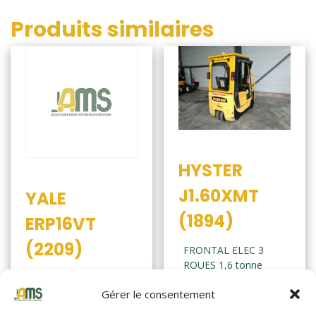
Produits similaires
HYSTER
J1.60XMT
YALE
(1894)
ERP16VT
(2209)
FRONTAL ELEC 3
ROUES 1,6 tonne
FRONTAL ELEC 3
ROUES 1,6 tonne
Gérer le consentement
Année de
2007
fabrication