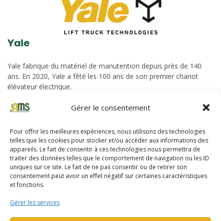
Yale
Yale fabrique du matériel de manutention depuis près de 140
ans. En 2020, Yale a fêté les 100 ans de son premier chariot
élévateur électrique.
Gérer le consentement
DÉCOUVRIR LA GAMME YALE
Pour offrir les meilleures expériences, nous utilisons des technologies
telles que les cookies pour stocker et/ou accéder aux informations des
appareils. Le fait de consentir à ces technologies nous permettra de
traiter des données telles que le comportement de navigation ou les ID
HYSTER
uniques sur ce site. Le fait de ne pas consentir ou de retirer son
consentement peut avoir un effet négatif sur certaines caractéristiques
Hyster propose des chariots robustes depuis plus de 90 ans. La
et fonctions.
gamme de chariots et reach stacker allant jusqu’à une capacité
Gérer les services
de 52 tonnes.