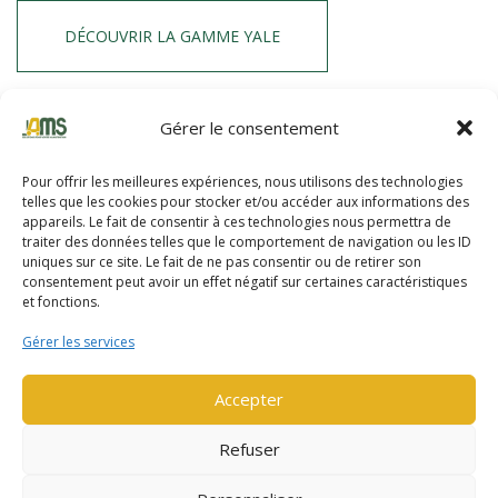
DÉCOUVRIR LA GAMME YALE
Gérer le consentement
HYSTER
Pour offrir les meilleures expériences, nous utilisons des technologies
Hyster propose des chariots robustes depuis plus de 90 ans. La
telles que les cookies pour stocker et/ou accéder aux informations des
gamme de chariots et reach stacker allant jusqu’à une capacité
appareils. Le fait de consentir à ces technologies nous permettra de
de 52 tonnes.
traiter des données telles que le comportement de navigation ou les ID
uniques sur ce site. Le fait de ne pas consentir ou de retirer son
consentement peut avoir un effet négatif sur certaines caractéristiques
et fonctions.
DÉCOUVRIR LA GAMME HYSTER
Gérer les services
Accepter
Refuser