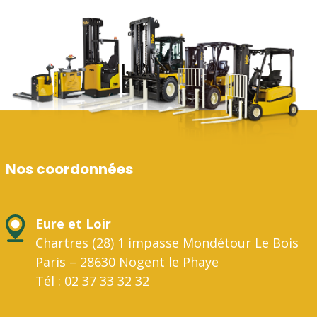
Nos coordonnées
Eure et Loir
Chartres (28) 1 impasse Mondétour Le Bois
Paris – 28630 Nogent le Phaye
Tél : 02 37 33 32 32