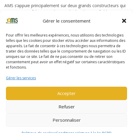
AMS s’appuie principalement sur deux grands constructeurs qui
conçoivent et fabriquent des matériels robustes, fiables,
productifs et techniquement aboutis.
Gérer le consentement
Pour offrir les meilleures expériences, nous utilisons des technologies
telles que les cookies pour stocker et/ou accéder aux informations des
appareils. Le fait de consentir à ces technologies nous permettra de
traiter des données telles que le comportement de navigation ou les ID
uniques sur ce site. Le fait de ne pas consentir ou de retirer son
consentement peut avoir un effet négatif sur certaines caractéristiques
et fonctions.
Yale
Gérer les services
Yale fabrique du matériel de manutention depuis près de 140
ans. En 2020, Yale a fêté les 100 ans de son premier chariot
Accepter
élévateur électrique.
Refuser
DÉCOUVRIR LA GAMME YALE
Personnaliser