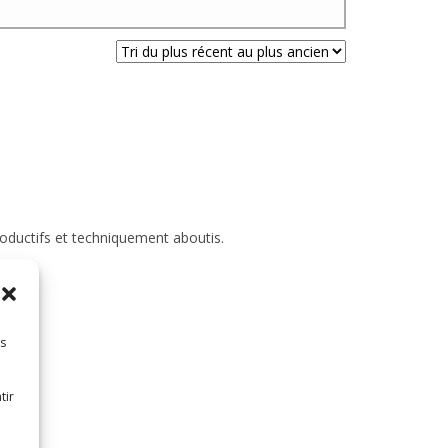
roductifs et techniquement aboutis.
es
tir