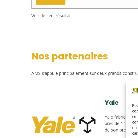
Voici le seul résultat
Nos partenaires
AMS s’appuie principalement sur deux grands construct
Yale
Pou
coo
con
Yale fabrique du
com
près de 140 ans.
ou 
de son premier c
car