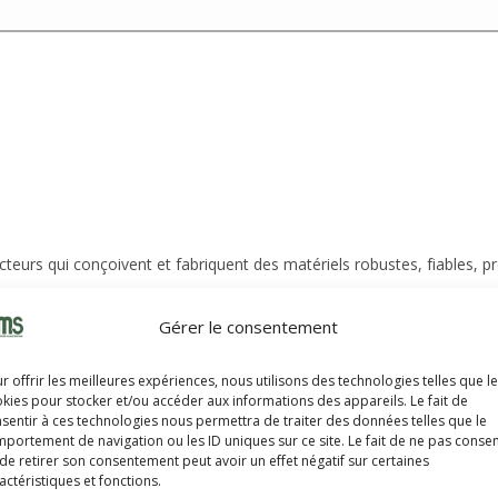
eurs qui conçoivent et fabriquent des matériels robustes, fiables, p
Gérer le consentement
r offrir les meilleures expériences, nous utilisons des technologies telles que l
kies pour stocker et/ou accéder aux informations des appareils. Le fait de
sentir à ces technologies nous permettra de traiter des données telles que le
 matériel de manutention depuis
portement de navigation ou les ID uniques sur ce site. Le fait de ne pas consen
 En 2020, Yale a fêté les 100 ans
de retirer son consentement peut avoir un effet négatif sur certaines
hariot élévateur électrique.
actéristiques et fonctions.