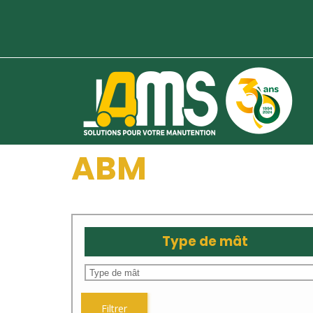
ABM
Type de mât
Filtrer