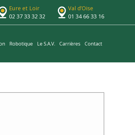
Eure et Loir
Val d’Oise
02 37 33 32 32
01 34 66 33 16
ion
Robotique
Le S.A.V.
Carrières
Contact