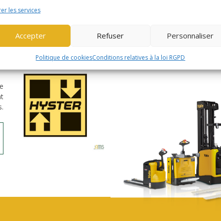
er les services
IR LA GAMME YALE
Accepter
Refuser
Personnaliser
Politique de cookies
Conditions relatives à la loi RGPD
R
de
nt
s.