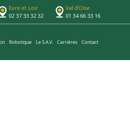
Eure et Loir
Val d’Oise
02 37 33 32 32
01 34 66 33 16
ion
Robotique
Le S.A.V.
Carrières
Contact