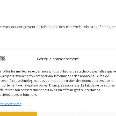
eurs qui conçoivent et fabriquent des matériels robustes, fiables, p
Gérer le consentement
 matériel de manutention depuis
 En 2020, Yale a fêté les 100 ans
r offrir les meilleures expériences, nous utilisons des technologies telles que l
hariot élévateur électrique.
kies pour stocker et/ou accéder aux informations des appareils. Le fait de
sentir à ces technologies nous permettra de traiter des données telles que le
portement de navigation ou les ID uniques sur ce site. Le fait de ne pas consen
de retirer son consentement peut avoir un effet négatif sur certaines
IR LA GAMME YALE
actéristiques et fonctions.
er les services
R