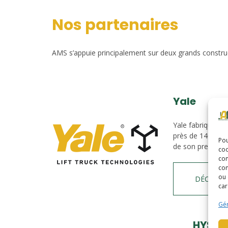
Nos partenaires
AMS s’appuie principalement sur deux grands construct
Yale
Yale fabrique du
près de 140 ans.
Pou
de son premier c
coo
con
com
ou 
DÉCOUVR
car
Gér
HYSTE