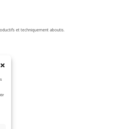
roductifs et techniquement aboutis.
es
tir