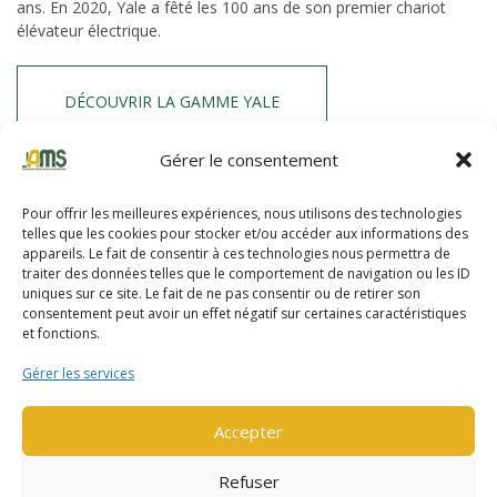
ans. En 2020, Yale a fêté les 100 ans de son premier chariot
élévateur électrique.
DÉCOUVRIR LA GAMME YALE
Gérer le consentement
HYSTER
Pour offrir les meilleures expériences, nous utilisons des technologies
telles que les cookies pour stocker et/ou accéder aux informations des
Hyster propose des chariots robustes depuis plus de 90 ans. La
appareils. Le fait de consentir à ces technologies nous permettra de
traiter des données telles que le comportement de navigation ou les ID
gamme de chariots et reach stacker allant jusqu’à une capacité
uniques sur ce site. Le fait de ne pas consentir ou de retirer son
de 52 tonnes.
consentement peut avoir un effet négatif sur certaines caractéristiques
et fonctions.
DÉCOUVRIR LA GAMME HYSTER
Gérer les services
Accepter
Refuser