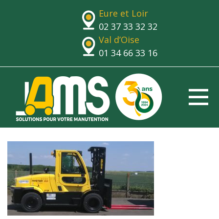
Eure et Loir
02 37 33 32 32
Val d’Oise
01 34 66 33 16