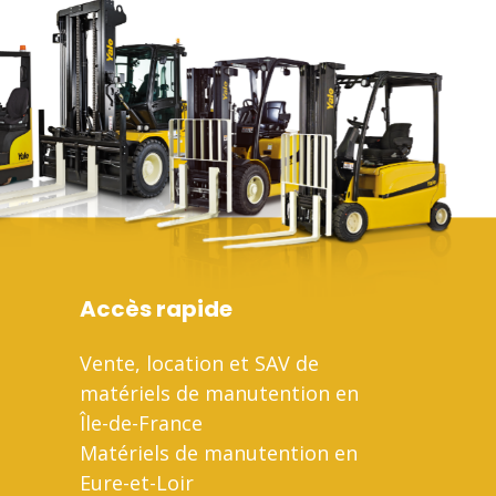
Accès rapide
Vente, location et SAV de
matériels de manutention en
Île-de-France
Matériels de manutention en
Eure-et-Loir