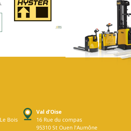
s.
Val d’Oise
Le Bois
16 Rue du compas
95310 St Ouen l'Aumône