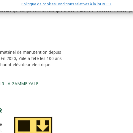
Politique de cookies
Conditions relatives à la loi RGPD
eurs qui conçoivent et fabriquent des matériels robustes, fiables, p
 matériel de manutention depuis
 En 2020, Yale a fêté les 100 ans
hariot élévateur électrique.
IR LA GAMME YALE
R
de
nt