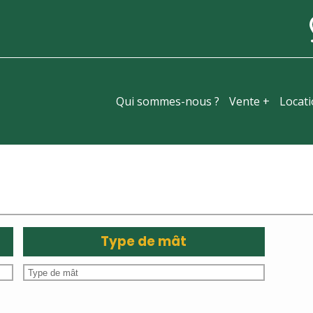
Qui sommes-nous ?
Vente +
Locat
Type de mât