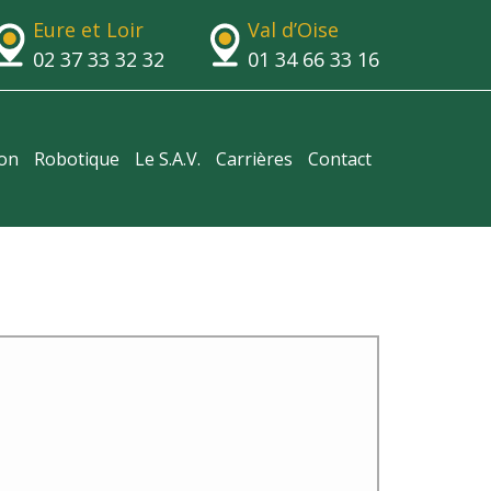
Eure et Loir
Val d’Oise
02 37 33 32 32
01 34 66 33 16
ion
Robotique
Le S.A.V.
Carrières
Contact