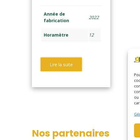
Année de
2022
fabrication
Horamètre
12
Lire la suite
Pou
coo
con
com
ou 
car
Gér
Nos partenaires