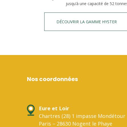
jusqu’à une capacité de 52 tonne
DÉCOUVRIR LA GAMME HYSTER
Nos coordonnées
Eure et Loir
Chartres (28) 1 impasse Mondétour 
Paris – 28630 Nogent le Phaye