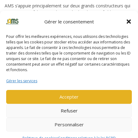
AMS s’appuie principalement sur deux grands constructeurs qui
conçoivent et fabriquent des matériels robustes, fiables,
productifs et techniquement aboutis.
Gérer le consentement
Pour offrir les meilleures expériences, nous utilisons des technologies
telles que les cookies pour stocker et/ou accéder aux informations des
appareils. Le fait de consentir à ces technologies nous permettra de
traiter des données telles que le comportement de navigation ou les ID
uniques sur ce site. Le fait de ne pas consentir ou de retirer son
consentement peut avoir un effet négatif sur certaines caractéristiques
et fonctions.
Yale
Gérer les services
Yale fabrique du matériel de manutention depuis près de 140
ans. En 2020, Yale a fêté les 100 ans de son premier chariot
Accepter
élévateur électrique.
Refuser
DÉCOUVRIR LA GAMME YALE
Personnaliser