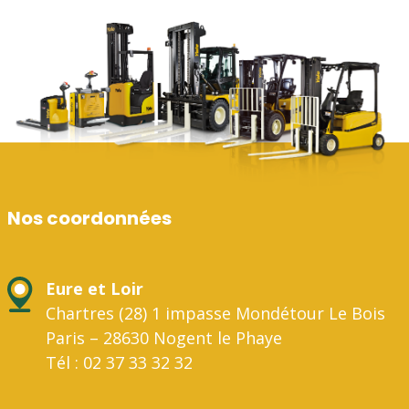
Nos coordonnées
Eure et Loir
Chartres (28) 1 impasse Mondétour Le Bois
Paris – 28630 Nogent le Phaye
Tél : 02 37 33 32 32