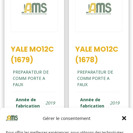
YALE MO12C
YALE MO12C
(1679)
(1678)
PREPARATEUR DE
PREPARATEUR DE
COMM PORTE A
COMM PORTE A
FAUX
FAUX
Année de
Année de
2019
2019
fabrication
fabrication
Gérer le consentement
Horamètre
3786
Horamètre
3283
Pour offrir les meilleures expériences, nous utilisons des technologies