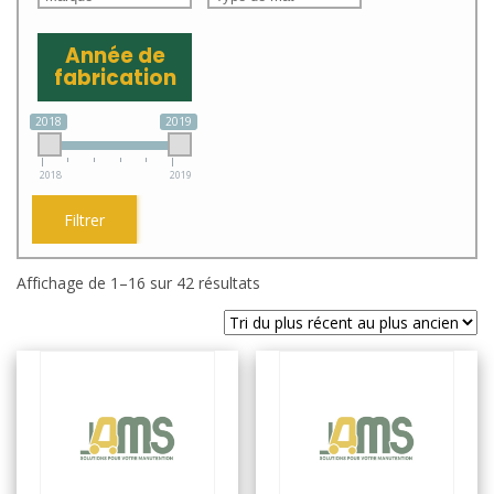
Année de
fabrication
2018
2019
2018
2019
Filtrer
Trié
Affichage de 1–16 sur 42 résultats
du
plus
récent
au
plus
ancien