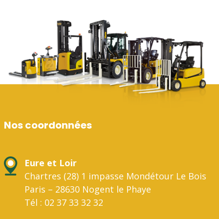
Nos coordonnées
Eure et Loir
Chartres (28) 1 impasse Mondétour Le Bois
Paris – 28630 Nogent le Phaye
Tél : 02 37 33 32 32