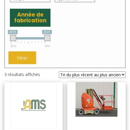
Année de
fabrication
2015
2021
2015
2021
Filtrer
Trié
3 résultats affichés
du
plus
récent
au
plus
ancien