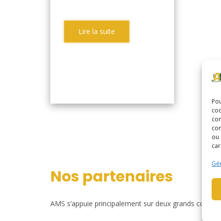
Lire la suite
Pou
coo
con
com
ou 
car
Gér
Nos partenaires
AMS s’appuie principalement sur deux grands construct