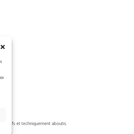
es
tir
roductifs et techniquement aboutis.