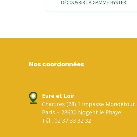
DÉCOUVRIR LA GAMME HYSTER
Nos coordonnées
Eure et Loir
Chartres (28) 1 impasse Mondétour 
Paris – 28630 Nogent le Phaye
Tél : 02 37 33 32 32