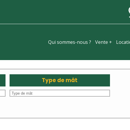
Qui sommes-nous ?
Vente +
Locat
Type de mât