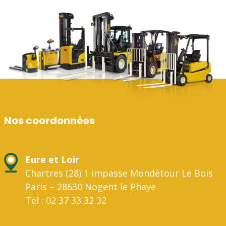
Nos coordonnées
Eure et Loir
Chartres (28) 1 impasse Mondétour Le Bois
Paris – 28630 Nogent le Phaye
Tél : 02 37 33 32 32