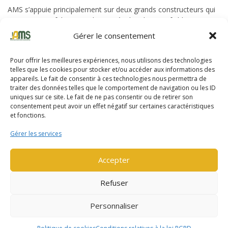
AMS s’appuie principalement sur deux grands constructeurs qui
conçoivent et fabriquent des matériels robustes, fiables,
productifs et techniquement aboutis.
Gérer le consentement
Pour offrir les meilleures expériences, nous utilisons des technologies
telles que les cookies pour stocker et/ou accéder aux informations des
appareils. Le fait de consentir à ces technologies nous permettra de
traiter des données telles que le comportement de navigation ou les ID
uniques sur ce site. Le fait de ne pas consentir ou de retirer son
consentement peut avoir un effet négatif sur certaines caractéristiques
et fonctions.
Yale
Gérer les services
Yale fabrique du matériel de manutention depuis près de 140
ans. En 2020, Yale a fêté les 100 ans de son premier chariot
Accepter
élévateur électrique.
Refuser
DÉCOUVRIR LA GAMME YALE
Personnaliser