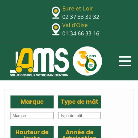
Eure et Loir
02 37 33 32 32
Val d’Oise
01 34 66 33 16
Marque
Type de mât
Hauteur de
Année de