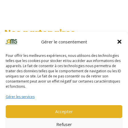
Nos partenaires
Gérer le consentement
AMS s’appuie principalement sur deux grands constructeurs qui
conçoivent et fabriquent des matériels robustes, fiables,
Pour offrir les meilleures expériences, nous utilisons des technologies
productifs et techniquement aboutis.
telles que les cookies pour stocker et/ou accéder aux informations des
appareils. Le fait de consentir à ces technologies nous permettra de
traiter des données telles que le comportement de navigation ou les ID
uniques sur ce site. Le fait de ne pas consentir ou de retirer son
consentement peut avoir un effet négatif sur certaines caractéristiques
et fonctions.
Gérer les services
Yale
Accepter
Refuser
Yale fabrique du matériel de manutention depuis près de 140