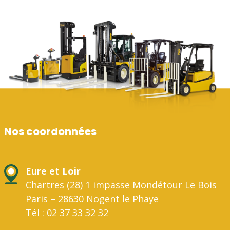
Nos coordonnées
Eure et Loir
Chartres (28) 1 impasse Mondétour Le Bois
Paris – 28630 Nogent le Phaye
Tél : 02 37 33 32 32