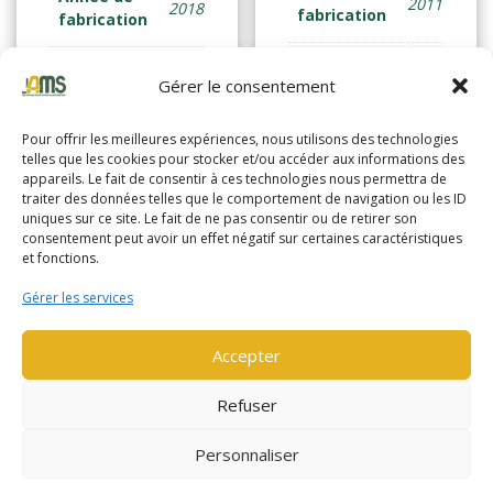
2011
2018
fabrication
fabrication
Horamètre
2561
Horamètre
47
Gérer le consentement
Pour offrir les meilleures expériences, nous utilisons des technologies
telles que les cookies pour stocker et/ou accéder aux informations des
Lire la suite
Lire la suite
appareils. Le fait de consentir à ces technologies nous permettra de
traiter des données telles que le comportement de navigation ou les ID
uniques sur ce site. Le fait de ne pas consentir ou de retirer son
consentement peut avoir un effet négatif sur certaines caractéristiques
et fonctions.
Gérer les services
Accepter
Refuser
Personnaliser
Nos partenaires