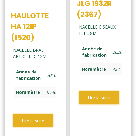
JLG 1932R
(2367)
HAULOTTE
HA 12IP
NACELLE CISEAUX
ELEC 8M
(1520)
Année de
NACELLE BRAS
2020
fabrication
ARTIC ELEC 12M
Horamètre
437
Année de
2010
fabrication
Horamètre
6530
Lire la suite
Lire la suite