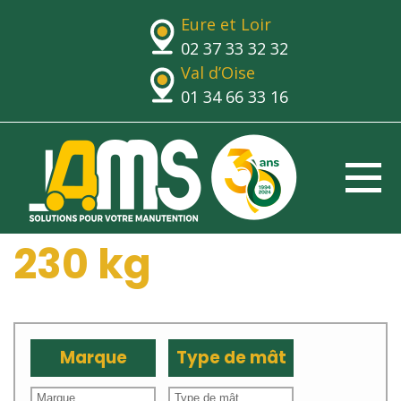
Eure et Loir
02 37 33 32 32
Val d’Oise
01 34 66 33 16
230 kg
Marque
Type de mât