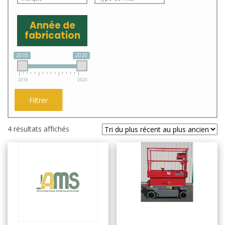
Année de
fabrication
2010
2020
2010
2020
Filtrer
Trié
4 résultats affichés
du
plus
récent
au
plus
ancien