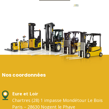
Nos coordonnées
Eure et Loir
Chartres (28) 1 impasse Mondétour Le Bois
Paris – 28630 Nogent le Phaye