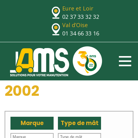
Eure et Loir
02 37 33 32 32
Val d’Oise
01 34 66 33 16
2002
Marque
Type de mât