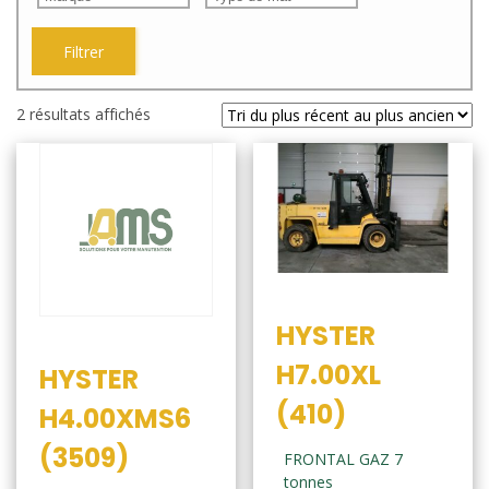
Filtrer
Trié
2 résultats affichés
du
plus
récent
au
plus
ancien
HYSTER
H7.00XL
HYSTER
(410)
H4.00XMS6
(3509)
FRONTAL GAZ 7
tonnes