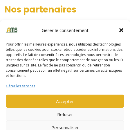
Nos partenaires
AMS s’appuie principalement sur deux grands constructeurs qui
Gérer le consentement
conçoivent et fabriquent des matériels robustes, fiables,
productifs et techniquement aboutis.
Pour offrir les meilleures expériences, nous utilisons des technologies
telles que les cookies pour stocker et/ou accéder aux informations des
appareils. Le fait de consentir à ces technologies nous permettra de
traiter des données telles que le comportement de navigation ou les ID
uniques sur ce site. Le fait de ne pas consentir ou de retirer son
consentement peut avoir un effet négatif sur certaines caractéristiques
et fonctions.
Gérer les services
Yale
Accepter
Yale fabrique du matériel de manutention depuis près de 140
ans. En 2020, Yale a fêté les 100 ans de son premier chariot
Refuser
élévateur électrique.
Personnaliser