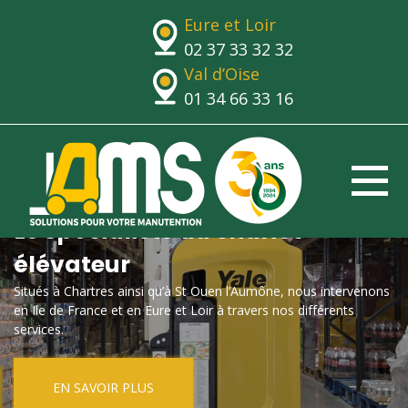
Eure et Loir
02 37 33 32 32
Val d’Oise
01 34 66 33 16
Le spécialiste du chariot
élévateur
Situés à Chartres ainsi qu’à St Ouen l’Aumône, nous intervenons
en Ile de France et en Eure et Loir à travers nos différents
services.
EN SAVOIR PLUS