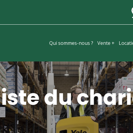
Qui sommes-nous ?
Vente +
Locat
iste du chari