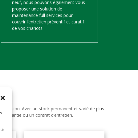
neuf, nous pouvons également vous
proposer une solution de
maintenance full services pour
couvrir l’entretien préventif et curatif
de vos chariots.
d’occasion. Avec un stock permanent et varié de plus
es
ne garantie ou un contrat d’entretien.
tir