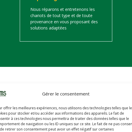
Nous réparons et entretenons les
chariots de tout type et de toute
provenance en vous proposant des
solutions adaptées
on
Gérer le consentement
s trouverez ci-dessous notre catalogue de matériels de manutention 
r offrir les meilleures expériences, nous utilisons des technologies telles que l
hariots sont révisés, reconditionnés, repeints, prêts à partir avec u
kies pour stocker et/ou accéder aux informations des appareils. Le fait de
sentir à ces technologies nous permettra de traiter des données telles que le
portement de navigation ou les ID uniques sur ce site. Le fait de ne pas consen
de retirer son consentement peut avoir un effet négatif sur certaines