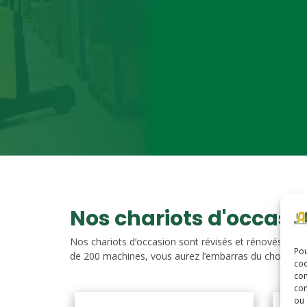
Nos chariots d'occasi
Nos chariots d’occasion sont révisés et rénovés. Vou
Pou
de 200 machines, vous aurez l’embarras du choix. Nos c
coo
con
com
ou 