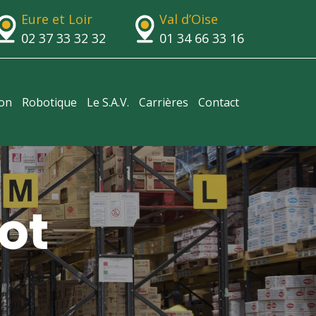
Eure et Loir
Val d’Oise
02 37 33 32 32
01 34 66 33 16
ion
Robotique
Le S.A.V.
Carrières
Contact
ot