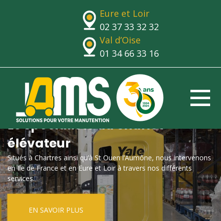
Eure et Loir
02 37 33 32 32
Val d’Oise
01 34 66 33 16
Le spécialiste du chariot
élévateur
Situés à Chartres ainsi qu’à St Ouen l’Aumône, nous intervenons
en Ile de France et en Eure et Loir à travers nos différents
services.
EN SAVOIR PLUS