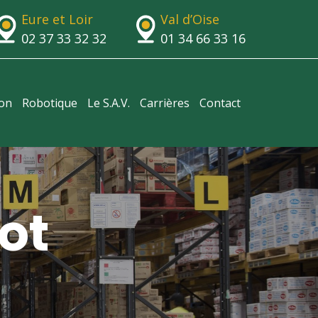
Eure et Loir
Val d’Oise
02 37 33 32 32
01 34 66 33 16
ion
Robotique
Le S.A.V.
Carrières
Contact
ot