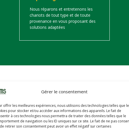
Nous réparons et entretenons les
chariots de tout type et de toute
provenance en vous proposant des
solutions adaptées
on
Gérer le consentement
s trouverez ci-dessous notre catalogue de matériels de manutention 
r offrir les meilleures expériences, nous utilisons des technologies telles que l
hariots sont révisés, reconditionnés, repeints, prêts à partir avec u
kies pour stocker et/ou accéder aux informations des appareils. Le fait de
sentir à ces technologies nous permettra de traiter des données telles que le
portement de navigation ou les ID uniques sur ce site. Le fait de ne pas consen
de retirer son consentement peut avoir un effet négatif sur certaines