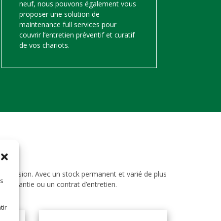
neuf, nous pouvons également vous
proposer une solution de
maintenance full services pour
couvrir l’entretien préventif et curatif
de vos chariots.
d’occasion. Avec un stock permanent et varié de plus
es
ne garantie ou un contrat d’entretien.
tir