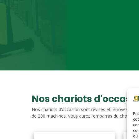
Nos chariots d'occasi
Nos chariots d’occasion sont révisés et rénovés. Vou
Pou
de 200 machines, vous aurez l’embarras du choix. Nos c
coo
con
com
ou 