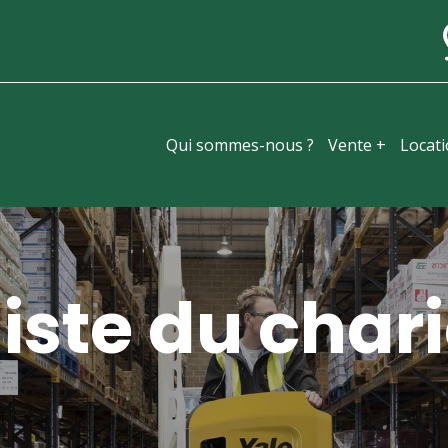
Qui sommes-nous ?
Vente +
Locat
iste du chari