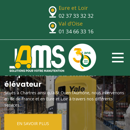
Eure et Loir
02 37 33 32 32
Val d’Oise
01 34 66 33 16
Le spécialiste du chariot
élévateur
Situés à Chartres ainsi qu’à St Ouen l’Aumône, nous intervenons
en Ile de France et en Eure et Loir à travers nos différents
services.
EN SAVOIR PLUS