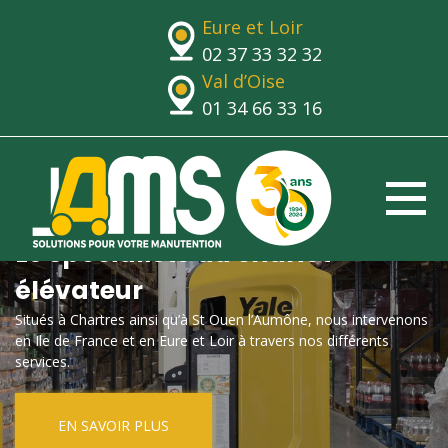
Eure et Loir
02 37 33 32 32
Val d’Oise
01 34 66 33 16
Le spécialiste du chariot
élévateur
Situés à Chartres ainsi qu’à St Ouen l’Aumône, nous intervenons
en Ile de France et en Eure et Loir à travers nos différents
services.
EN SAVOIR PLUS