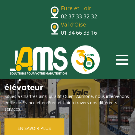
Eure et Loir
02 37 33 32 32
Val d’Oise
01 34 66 33 16
Le spécialiste du chariot
élévateur
Situés à Chartres ainsi qu’à St Ouen l’Aumône, nous intervenons
en Ile de France et en Eure et Loir à travers nos différents
services.
EN SAVOIR PLUS