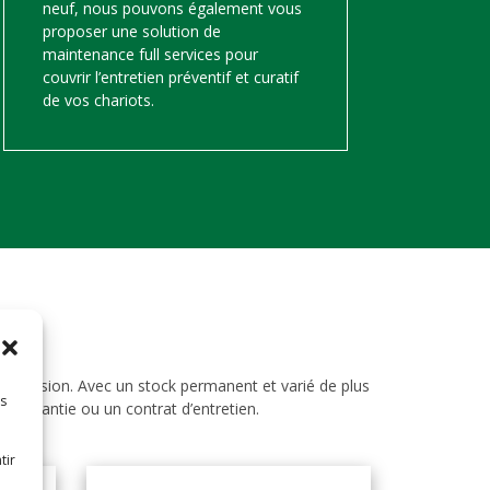
neuf, nous pouvons également vous
proposer une solution de
maintenance full services pour
couvrir l’entretien préventif et curatif
de vos chariots.
d’occasion. Avec un stock permanent et varié de plus
es
ne garantie ou un contrat d’entretien.
tir