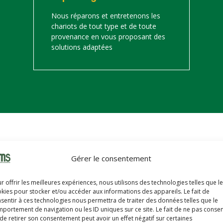
Nous réparons et entretenons les
chariots de tout type et de toute
provenance en vous proposant des
solutions adaptées
on
Gérer le consentement
s trouverez ci-dessous notre catalogue de matériels de manutention 
r offrir les meilleures expériences, nous utilisons des technologies telles que l
hariots sont révisés, reconditionnés, repeints, prêts à partir avec u
kies pour stocker et/ou accéder aux informations des appareils. Le fait de
sentir à ces technologies nous permettra de traiter des données telles que le
portement de navigation ou les ID uniques sur ce site. Le fait de ne pas consen
de retirer son consentement peut avoir un effet négatif sur certaines