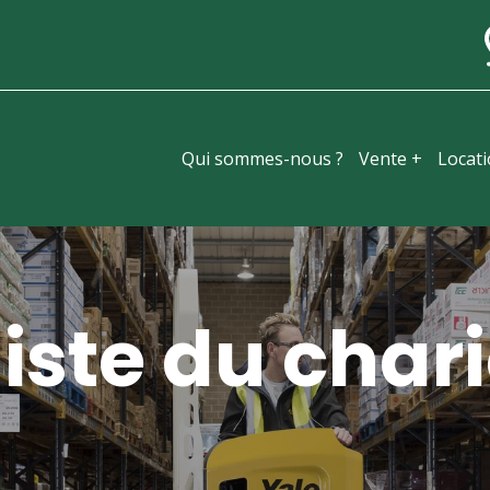
Qui sommes-nous ?
Vente +
Locat
iste du chari