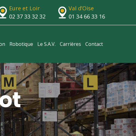
Eure et Loir
Val d’Oise
02 37 33 32 32
01 34 66 33 16
ion
Robotique
Le S.A.V.
Carrières
Contact
ot