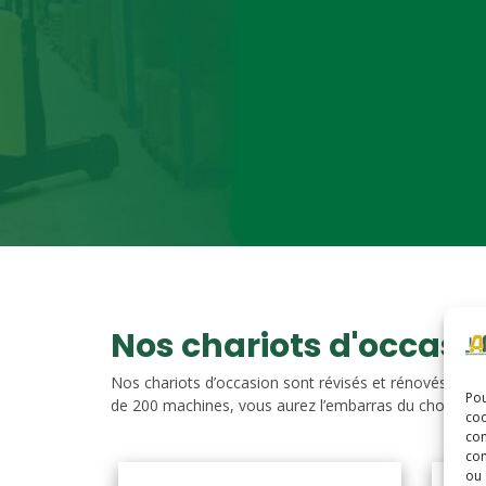
Nos chariots d'occasi
Nos chariots d’occasion sont révisés et rénovés. Vou
Pou
de 200 machines, vous aurez l’embarras du choix. Nos c
coo
con
com
ou 