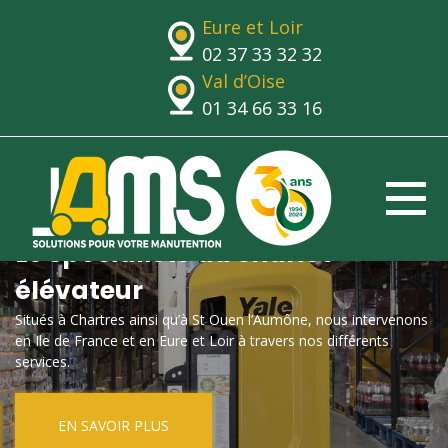
Eure et Loir
02 37 33 32 32
Val d’Oise
01 34 66 33 16
Le spécialiste du chariot
élévateur
Situés à Chartres ainsi qu’à St Ouen l’Aumône, nous intervenons
en Ile de France et en Eure et Loir à travers nos différents
services.
EN SAVOIR PLUS