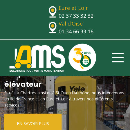
Eure et Loir
02 37 33 32 32
Val d’Oise
01 34 66 33 16
Le spécialiste du chariot
élévateur
Situés à Chartres ainsi qu’à St Ouen l’Aumône, nous intervenons
en Ile de France et en Eure et Loir à travers nos différents
services.
EN SAVOIR PLUS