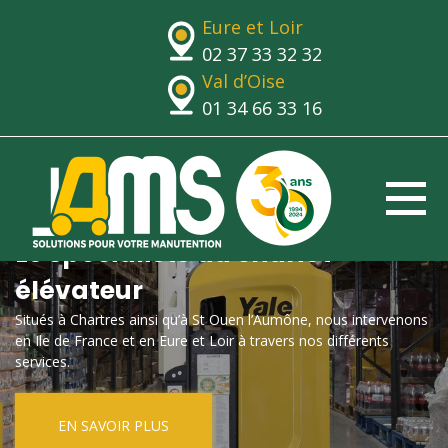
Eure et Loir
02 37 33 32 32
Val d’Oise
01 34 66 33 16
Le spécialiste du chariot
élévateur
Situés à Chartres ainsi qu’à St Ouen l’Aumône, nous intervenons
en Ile de France et en Eure et Loir à travers nos différents
services.
EN SAVOIR PLUS