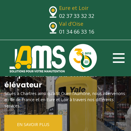
Eure et Loir
02 37 33 32 32
Val d’Oise
01 34 66 33 16
Le spécialiste du chariot
élévateur
Situés à Chartres ainsi qu’à St Ouen l’Aumône, nous intervenons
en Ile de France et en Eure et Loir à travers nos différents
services.
EN SAVOIR PLUS