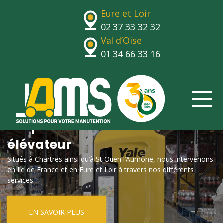
Eure et Loir
02 37 33 32 32
Val d’Oise
01 34 66 33 16
Le spécialiste du chariot
élévateur
Situés à Chartres ainsi qu’à St Ouen l’Aumône, nous intervenons
en Ile de France et en Eure et Loir à travers nos différents
services.
EN SAVOIR PLUS