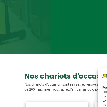
Nos chariots d'occasi
Nos chariots d’occasion sont révisés et rénovés. Vou
Pou
de 200 machines, vous aurez l’embarras du choix. Nos c
coo
con
com
ou 