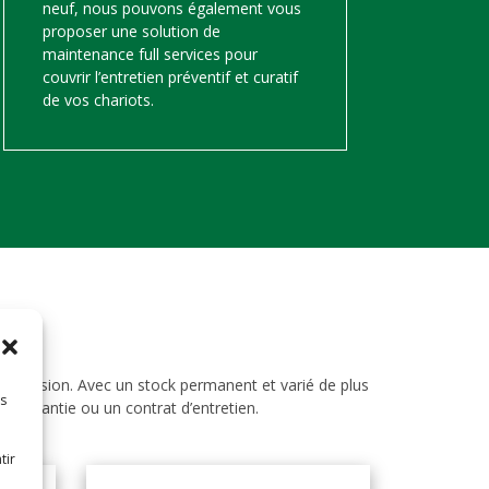
neuf, nous pouvons également vous
proposer une solution de
maintenance full services pour
couvrir l’entretien préventif et curatif
de vos chariots.
d’occasion. Avec un stock permanent et varié de plus
es
ne garantie ou un contrat d’entretien.
tir