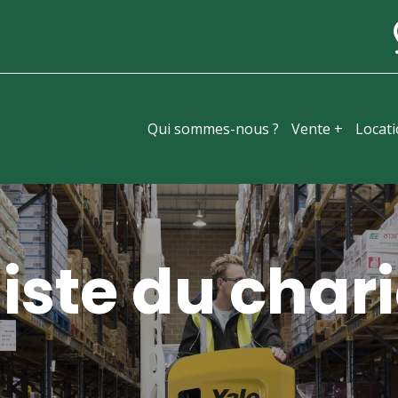
Qui sommes-nous ?
Vente +
Locat
iste du chari