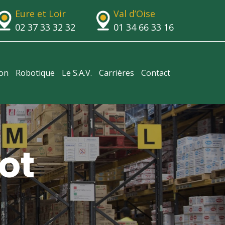
Eure et Loir
Val d’Oise
02 37 33 32 32
01 34 66 33 16
ion
Robotique
Le S.A.V.
Carrières
Contact
ot