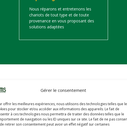
Nous réparons et entretenons les
chariots de tout type et de toute
provenance en vous proposant des
solutions adaptées
on
Gérer le consentement
s trouverez ci-dessous notre catalogue de matériels de manutention 
r offrir les meilleures expériences, nous utilisons des technologies telles que l
hariots sont révisés, reconditionnés, repeints, prêts à partir avec u
kies pour stocker et/ou accéder aux informations des appareils. Le fait de
sentir à ces technologies nous permettra de traiter des données telles que le
portement de navigation ou les ID uniques sur ce site. Le fait de ne pas consen
de retirer son consentement peut avoir un effet négatif sur certaines