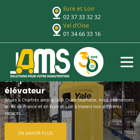
Eure et Loir
02 37 33 32 32
Val d’Oise
01 34 66 33 16
Le spécialiste du chariot
élévateur
Situés à Chartres ainsi qu’à St Ouen l’Aumône, nous intervenons
en Ile de France et en Eure et Loir à travers nos différents
services.
EN SAVOIR PLUS