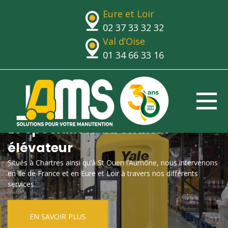
Eure et Loir
02 37 33 32 32
Val d’Oise
01 34 66 33 16
Le spécialiste du chariot
élévateur
Situés à Chartres ainsi qu’à St Ouen l’Aumône, nous intervenons
en Ile de France et en Eure et Loir à travers nos différents
services.
EN SAVOIR PLUS