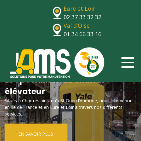
Eure et Loir
02 37 33 32 32
Val d’Oise
01 34 66 33 16
Le spécialiste du chariot
élévateur
Situés à Chartres ainsi qu’à St Ouen l’Aumône, nous intervenons
en Ile de France et en Eure et Loir à travers nos différents
services.
EN SAVOIR PLUS