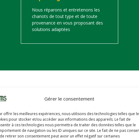
Nous réparons et entretenons les
chariots de tout type et de toute
provenance en vous proposant des
solutions adaptées
on
Gérer le consentement
s trouverez ci-dessous notre catalogue de matériels de manutention 
r offrir les meilleures expériences, nous utilisons des technologies telles que l
hariots sont révisés, reconditionnés, repeints, prêts à partir avec u
kies pour stocker et/ou accéder aux informations des appareils. Le fait de
sentir à ces technologies nous permettra de traiter des données telles que le
portement de navigation ou les ID uniques sur ce site. Le fait de ne pas consen
de retirer son consentement peut avoir un effet négatif sur certaines