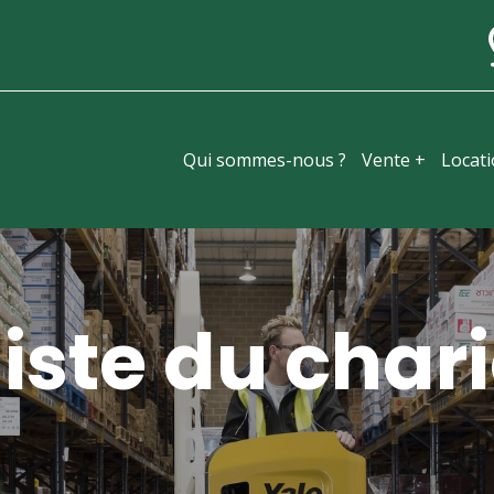
Qui sommes-nous ?
Vente +
Locat
iste du chari