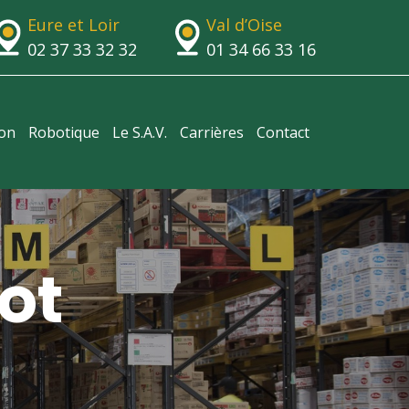
Eure et Loir
Val d’Oise
02 37 33 32 32
01 34 66 33 16
ion
Robotique
Le S.A.V.
Carrières
Contact
ot