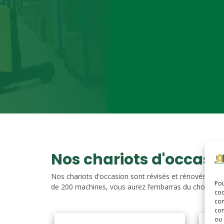
Nos chariots d'occasi
Nos chariots d’occasion sont révisés et rénovés. Vou
Pou
de 200 machines, vous aurez l’embarras du choix. Nos c
coo
con
com
ou 