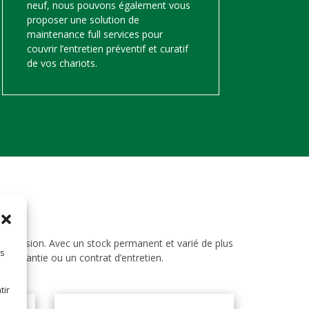
neuf, nous pouvons également vous
proposer une solution de
maintenance full services pour
couvrir l’entretien préventif et curatif
de vos chariots.
d’occasion. Avec un stock permanent et varié de plus
es
ne garantie ou un contrat d’entretien.
tir